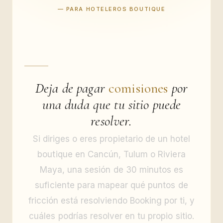
— PARA HOTELEROS BOUTIQUE
Deja de pagar
comisiones
por
una duda que tu sitio puede
resolver.
Si diriges o eres propietario de un hotel
boutique en Cancún, Tulum o Riviera
Maya, una sesión de 30 minutos es
suficiente para mapear qué puntos de
fricción está resolviendo Booking por ti, y
cuáles podrías resolver en tu propio sitio.