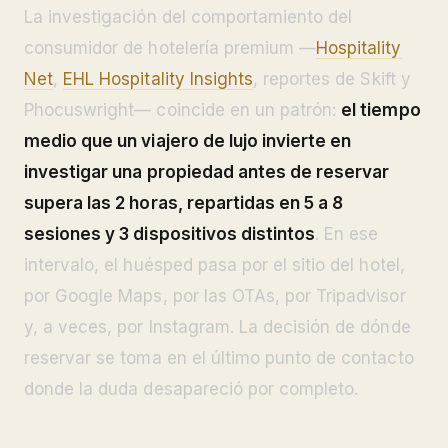
La investigación del comportamiento del
consumidor de hotelería premium —
Hospitality
Net
,
EHL Hospitality Insights
, reportes de Skift y
Phocuswright— coincide en un patrón:
el tiempo
medio que un viajero de lujo invierte en
investigar una propiedad antes de reservar
supera las 2 horas, repartidas en 5 a 8
sesiones y 3 dispositivos distintos
. En ese
intervalo, el huésped pasa por el sitio del hotel,
por Google Maps, por las OTAs, por Tripadvisor
y, a veces, por Instagram. La decisión de dónde
reservar se toma en el último punto de contacto
donde la duda desapareció por completo.