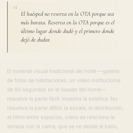
El huésped no reserva en la OTA porque sea
más barata. Reserva en la OTA porque es el
último lugar donde dudó y el primero donde
dejó de dudar.
El material visual tradicional del hotel —galería
de fotos de habitaciones, un video institucional
de 90 segundos en el header del home—
resuelve la parte fácil: muestra la estética. No
resuelve la parte difícil: la escala, la distribución,
el ritmo entre espacios, cómo se relaciona la
terraza con la cama, qué se ve desde el baño,