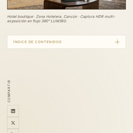
Hotel boutique · Zona Hotelera, Cancún · Captura HDR multi-
exposición en flujo 360° LUM360.
ÍNDICE DE CONTENIDOS
La psicología del huésped de lujo
De OTAs a reservas directas
Cómo justifica las tarifas premium
COMPARTIR
Elementos de un tour de conversión
Hotspots y motor de reservas
Caso de uso: Riviera Maya