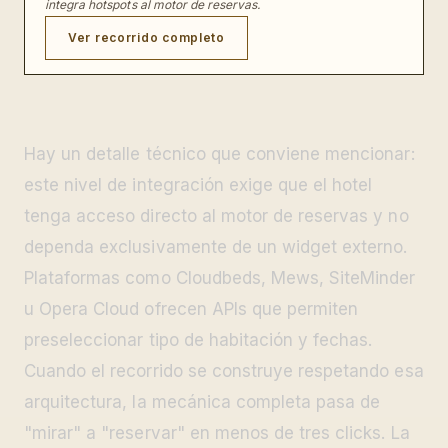
integra hotspots al motor de reservas.
Ver recorrido completo
Hay un detalle técnico que conviene mencionar:
este nivel de integración exige que el hotel
tenga acceso directo al motor de reservas y no
dependa exclusivamente de un widget externo.
Plataformas como Cloudbeds, Mews, SiteMinder
u Opera Cloud ofrecen APIs que permiten
preseleccionar tipo de habitación y fechas.
Cuando el recorrido se construye respetando esa
arquitectura, la mecánica completa pasa de
"mirar" a "reservar" en menos de tres clicks. La