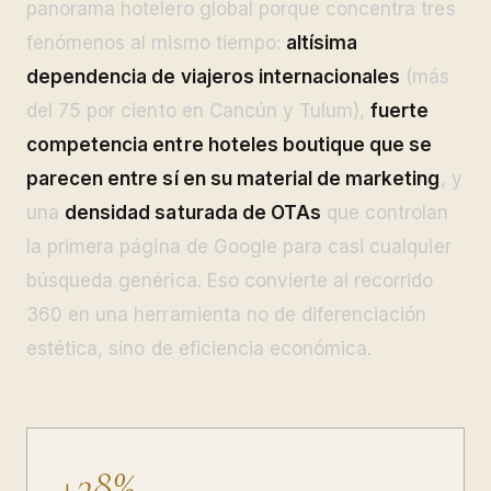
panorama hotelero global porque concentra tres
fenómenos al mismo tiempo:
altísima
dependencia de viajeros internacionales
(más
del 75 por ciento en Cancún y Tulum),
fuerte
competencia entre hoteles boutique que se
parecen entre sí en su material de marketing
, y
una
densidad saturada de OTAs
que controlan
la primera página de Google para casi cualquier
búsqueda genérica. Eso convierte al recorrido
360 en una herramienta no de diferenciación
estética, sino de eficiencia económica.
+38%