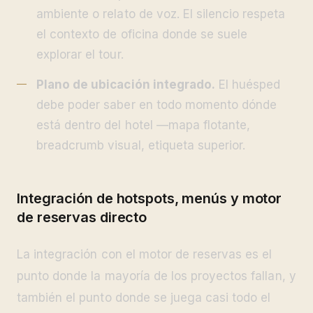
ambiente o relato de voz. El silencio respeta
el contexto de oficina donde se suele
explorar el tour.
Plano de ubicación integrado.
El huésped
debe poder saber en todo momento dónde
está dentro del hotel —mapa flotante,
breadcrumb visual, etiqueta superior.
Integración de hotspots, menús y motor
de reservas directo
La integración con el motor de reservas es el
punto donde la mayoría de los proyectos fallan, y
también el punto donde se juega casi todo el