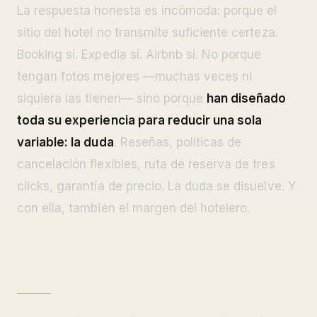
La respuesta honesta es incómoda: porque el
sitio del hotel no transmite suficiente certeza.
Booking sí. Expedia sí. Airbnb sí. No porque
tengan fotos mejores —muchas veces ni
siquiera las tienen— sino porque
han diseñado
toda su experiencia para reducir una sola
variable: la duda
. Reseñas, políticas de
cancelación flexibles, ruta de reserva de tres
clicks, garantía de precio. La duda se disuelve. Y
con ella, también el margen del hotelero.