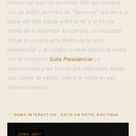
retorno del tour. Un recorrido 360 que termina
con un botón genérico de "Reservar" que lleva al
home del sitio pierde entre el 40 y el 60 por
ciento de la intención. En cambio, un recorrido
donde el usuario está dentro de la suite
presidencial y el hotspot lo lleva directo al motor
con la categoría
Suite Presidencial
ya
seleccionada y las fechas pre-rellenadas desde
una cookie de sesión, cierra la venta en ese
mismo momento.
DEMO INTERACTIVO · SUITE EN HOTEL BOUTIQUE
DEMO 360°