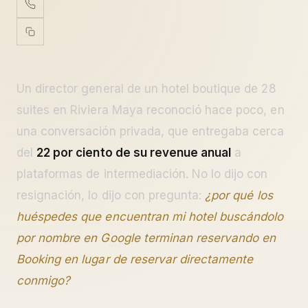
Un director general de un hotel boutique de 28
suites en Riviera Maya reconoció hace poco, en
una conversación privada, que entregaba cerca
del
22 por ciento de su revenue anual
a
plataformas de intermediación. No lo dijo con
resignación, lo dijo con pregunta:
¿por qué los
huéspedes que encuentran mi hotel buscándolo
por nombre en Google terminan reservando en
Booking en lugar de reservar directamente
conmigo?