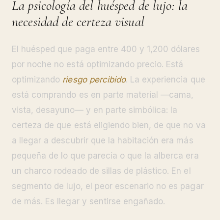
La psicología del huésped de lujo: la
necesidad de certeza visual
El huésped que paga entre 400 y 1,200 dólares
por noche no está optimizando precio. Está
optimizando
riesgo percibido
. La experiencia que
está comprando es en parte material —cama,
vista, desayuno— y en parte simbólica: la
certeza de que está eligiendo bien, de que no va
a llegar a descubrir que la habitación era más
pequeña de lo que parecía o que la alberca era
un charco rodeado de sillas de plástico. En el
segmento de lujo, el peor escenario no es pagar
de más. Es llegar y sentirse engañado.