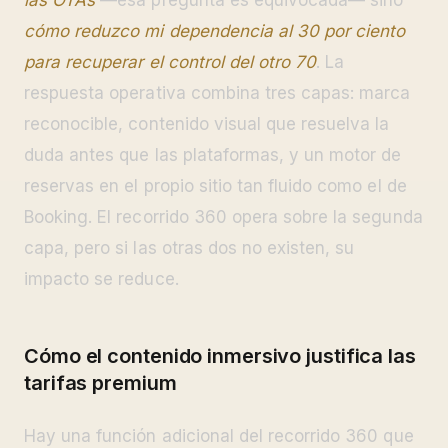
cómo reduzco mi dependencia al 30 por ciento
para recuperar el control del otro 70
. La
respuesta operativa combina tres capas: marca
reconocible, contenido visual que resuelva la
duda antes que las plataformas, y un motor de
reservas en el propio sitio tan fluido como el de
Booking. El recorrido 360 opera sobre la segunda
capa, pero si las otras dos no existen, su
impacto se reduce.
Cómo el contenido inmersivo justifica las
tarifas premium
Hay una función adicional del recorrido 360 que