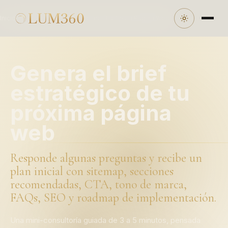
Inicio
/
Herramientas
/
Generador de Brief para Página Web
Genera el brief
estratégico de tu
próxima página
web
Responde algunas preguntas y recibe un
plan inicial con sitemap, secciones
recomendadas, CTA, tono de marca,
FAQs, SEO y roadmap de implementación.
Una mini-consultoría guiada de 3 a 5 minutos, pensada