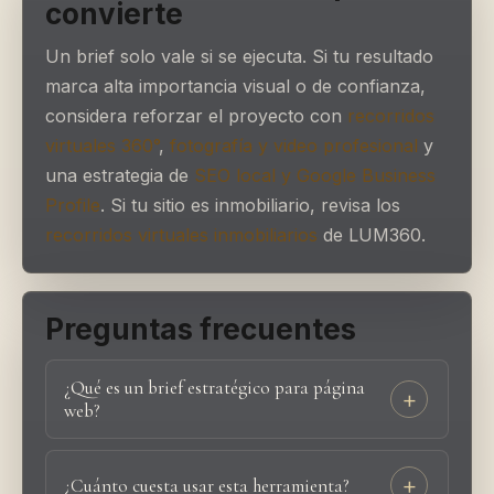
convierte
Un brief solo vale si se ejecuta. Si tu resultado
marca alta importancia visual o de confianza,
considera reforzar el proyecto con
recorridos
virtuales 360°
,
fotografía y video profesional
y
una estrategia de
SEO local y Google Business
Profile
. Si tu sitio es inmobiliario, revisa los
recorridos virtuales inmobiliarios
de LUM360.
Preguntas frecuentes
¿Qué es un brief estratégico para página
web?
¿Cuánto cuesta usar esta herramienta?