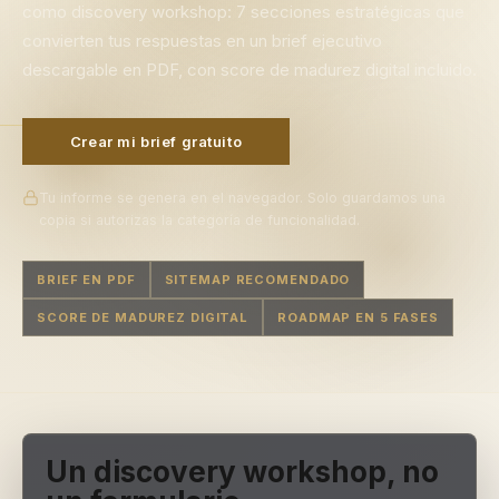
como discovery workshop: 7 secciones estratégicas que
convierten tus respuestas en un brief ejecutivo
descargable en PDF, con score de madurez digital incluido.
Crear mi brief gratuito
Tu informe se genera en el navegador. Solo guardamos una
copia si autorizas la categoría de funcionalidad.
BRIEF EN PDF
SITEMAP RECOMENDADO
SCORE DE MADUREZ DIGITAL
ROADMAP EN 5 FASES
Un discovery workshop, no