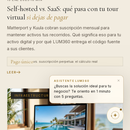
Self-hosted vs. SaaS: qué pasa con tu tour
virtual
si dejas de pagar
Matterport y Kuula cobran suscripción mensual para
mantener activos tus recorridos. Qué significa eso para tu
activo digital y por qué LUM360 entrega el código fuente
a sus clientes.
Pago único
vs. suscripción perpetua: el cálculo real
LEER
ASISTENTE LUM360
¿Buscas la solución ideal para tu
negocio? Te oriento en 1 minuto
INFRAESTRUCTURA · SOBERANÍA DIGITAL
con 5 preguntas.