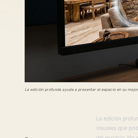
La edición profunda ayuda a presentar el espacio en su mejor
La edición prof
visuales que podr
del espacio. No 