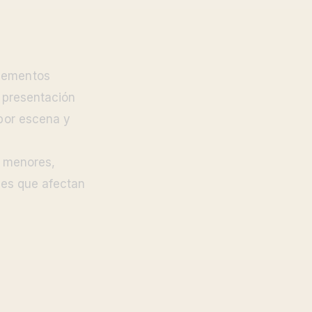
elementos
a presentación
 por escena y
s menores,
lles que afectan