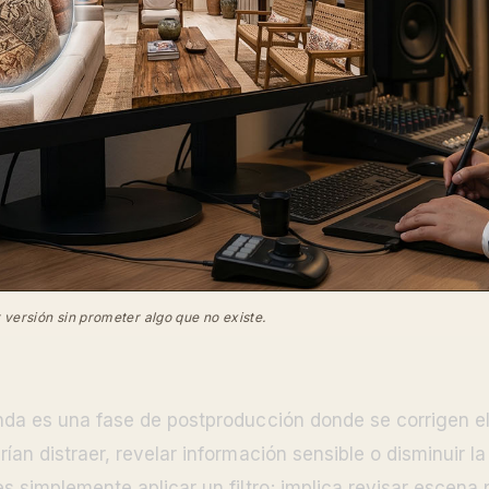
 versión sin prometer algo que no existe.
unda es una fase de postproducción donde se corrigen 
ían distraer, revelar información sensible o disminuir l
es simplemente aplicar un filtro; implica revisar escena