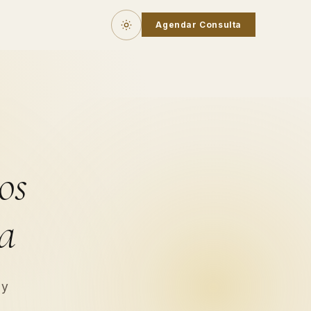
Agendar Consulta
os
na
 y