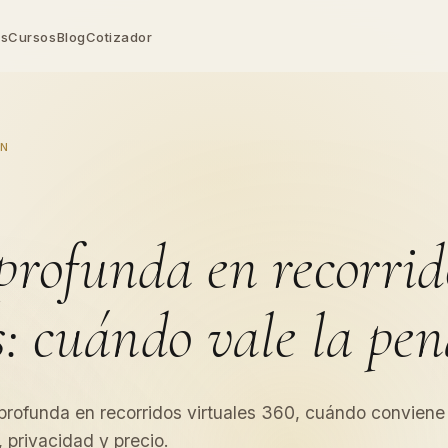
as
Cursos
Blog
Cotizador
 Virtual
guridad para PYMES
nidad comercial
os y operación diaria
ÓN
gina Web
Analytics
o
s y conversiones
vas
a
usiness Profile
profunda en recorrid
cal en Google
al
idir mejor
ting
 en Maps y buscadores
s: cuándo vale la pe
 profunda en recorridos virtuales 360, cuándo conviene
privacidad y precio.