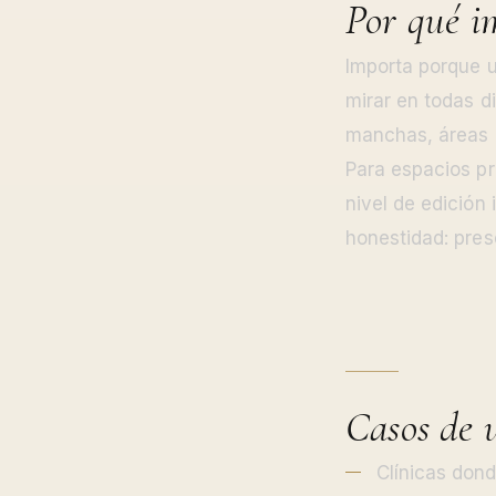
Por qué im
Importa porque u
mirar en todas d
manchas, áreas n
Para espacios pr
nivel de edició
honestidad: prese
Casos de 
Clínicas dond