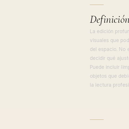
Definició
La edición prof
visuales que podr
del espacio. No 
decidir qué ajus
Puede incluir li
objetos que debi
la lectura profes