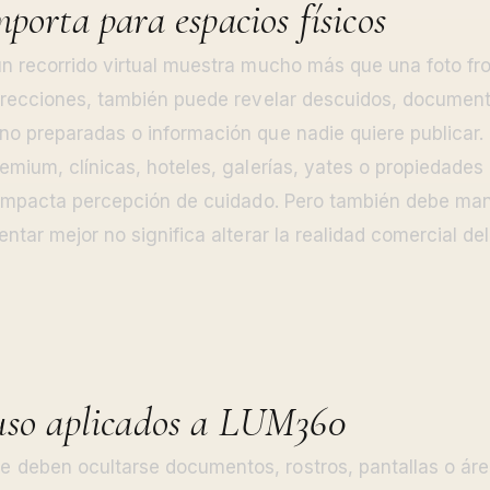
porta para espacios físicos
n recorrido virtual muestra mucho más que una foto fron
irecciones, también puede revelar descuidos, documento
o preparadas o información que nadie quiere publicar.
emium, clínicas, hoteles, galerías, yates o propiedades 
n impacta percepción de cuidado. Pero también debe ma
ntar mejor no significa alterar la realidad comercial de
uso aplicados a LUM360
e deben ocultarse documentos, rostros, pantallas o áre