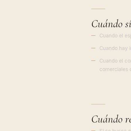
Cuándo sí
Cuando el es
Cuando hay i
Cuando el co
comerciales 
Cuándo re