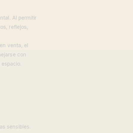
tal. Al permitir
s, reflejos,
en venta, el
nejarse con
l espacio.
as sensibles.