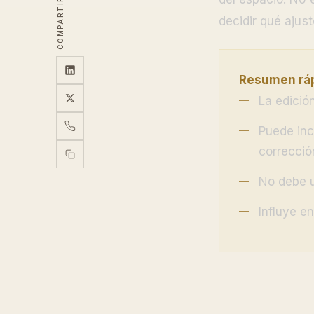
COMPARTIR
decidir qué ajus
Resumen ráp
La edició
Puede incl
correcció
No debe u
Influye e