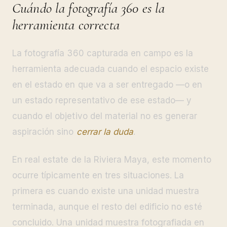
Cuándo la fotografía 360 es la
herramienta correcta
La fotografía 360 capturada en campo es la
herramienta adecuada cuando el espacio existe
en el estado en que va a ser entregado —o en
un estado representativo de ese estado— y
cuando el objetivo del material no es generar
aspiración sino
cerrar la duda
.
En real estate de la Riviera Maya, este momento
ocurre típicamente en tres situaciones. La
primera es cuando existe una unidad muestra
terminada, aunque el resto del edificio no esté
concluido. Una unidad muestra fotografiada en