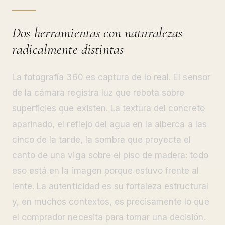
Dos herramientas con naturalezas
radicalmente distintas
La fotografía 360 es captura de lo real. El sensor
de la cámara registra luz que rebota sobre
superficies que existen. La textura del concreto
aparinado, el reflejo del agua en la alberca a las
cinco de la tarde, la sombra que proyecta el
canto de una viga sobre el piso de madera: todo
eso está en la imagen porque estuvo frente al
lente. La autenticidad es su fortaleza estructural
y, en muchos contextos, es precisamente lo que
el comprador necesita para tomar una decisión.