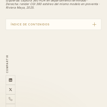
Izquierda: captura 360 HDR en departamento terminado ·
Derecha: render CGI 360 estéreo del mismo modelo en preventa ·
Riviera Maya, 2025.
ÍNDICE DE CONTENIDOS
Dos herramientas, naturalezas distintas
Cuándo el render CGI es correcto
Las limitaciones que el comprador siente
COMPARTIR
Cuándo la fotografía 360 es correcta
Autenticidad como ventaja competitiva
Tabla de decisión por escenario
La estrategia que más convierte
Presupuesto y retorno real