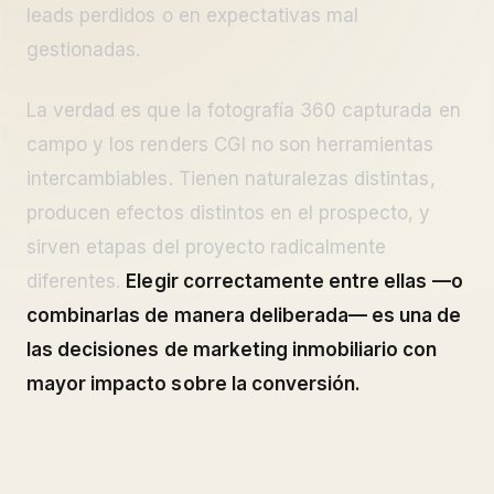
leads perdidos o en expectativas mal
gestionadas.
La verdad es que la fotografía 360 capturada en
campo y los renders CGI no son herramientas
intercambiables. Tienen naturalezas distintas,
producen efectos distintos en el prospecto, y
sirven etapas del proyecto radicalmente
diferentes.
Elegir correctamente entre ellas —o
combinarlas de manera deliberada— es una de
las decisiones de marketing inmobiliario con
mayor impacto sobre la conversión.