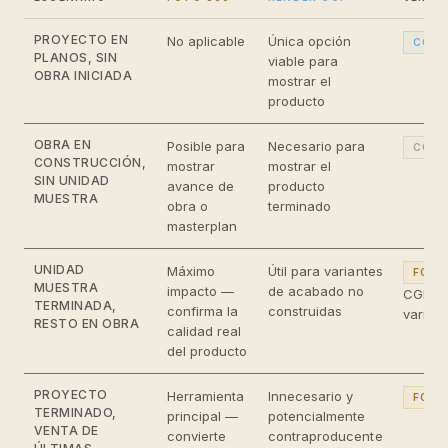
PROYECTO EN
No aplicable
Única opción
CGI
PLANOS, SIN
viable para
OBRA INICIADA
mostrar el
producto
OBRA EN
Posible para
Necesario para
COMB
CONSTRUCCIÓN,
mostrar
mostrar el
SIN UNIDAD
avance de
producto
MUESTRA
obra o
terminado
masterplan
UNIDAD
Máximo
Útil para variantes
FOTO
MUESTRA
impacto —
de acabado no
CGI pa
TERMINADA,
confirma la
construidas
varian
RESTO EN OBRA
calidad real
del producto
PROYECTO
Herramienta
Innecesario y
FOTO
TERMINADO,
principal —
potencialmente
VENTA DE
convierte
contraproducente