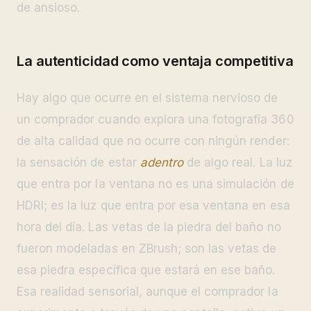
de ansioso.
La autenticidad como ventaja competitiva
Hay algo que ocurre en el sistema nervioso de
un comprador cuando explora una fotografía 360
de alta calidad que no ocurre con ningún render:
la sensación de estar
adentro
de algo real. La luz
que entra por la ventana no es una simulación de
HDRI; es la luz que entra por esa ventana en esa
hora del día. Las vetas de la piedra del baño no
fueron modeladas en ZBrush; son las vetas de
esa piedra específica que estará en ese baño.
Esa realidad sensorial, aunque el comprador la