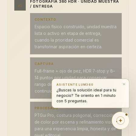
FOTOGRAFÍA 360 HDR · UNIDAD MUESTRA
02
/ ENTREGA
CONTEXTO
Espacio físico construido, unidad muestra
lista o activo en etapa de entrega,
cuando la prioridad comercial es
transformar aspiración en certeza.
CAPTURA
Full-frame + ojo de pez, HDR 7-stop y 8–
14 puntos por unidad para conservar
rango dinámico, textura real y
ASISTENTE LUM360
¿Buscas la solución ideal para tu
continuidad espacial.
negocio? Te oriento en 1 minuto
con 5 preguntas.
PROCESADO
PTGui Pro, costura poligonal, corrección
de color por escena y refinamiento visual
para una experiencia limpia, honesta y de
nivel editorial.