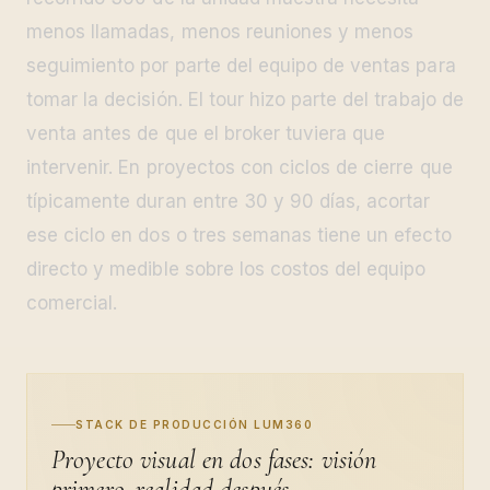
menos llamadas, menos reuniones y menos
seguimiento por parte del equipo de ventas para
tomar la decisión. El tour hizo parte del trabajo de
venta antes de que el broker tuviera que
intervenir. En proyectos con ciclos de cierre que
típicamente duran entre 30 y 90 días, acortar
ese ciclo en dos o tres semanas tiene un efecto
directo y medible sobre los costos del equipo
comercial.
STACK DE PRODUCCIÓN LUM360
Proyecto visual en dos fases: visión
primero, realidad después