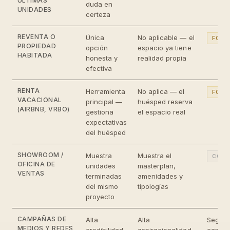
ÚLTIMAS
duda en
UNIDADES
certeza
REVENTA O
Única
No aplicable — el
FOTO
PROPIEDAD
opción
espacio ya tiene
HABITADA
honesta y
realidad propia
efectiva
RENTA
Herramienta
No aplica — el
FOTO
VACACIONAL
principal —
huésped reserva
(AIRBNB, VRBO)
gestiona
el espacio real
expectativas
del huésped
SHOWROOM /
Muestra
Muestra el
COMB
OFICINA DE
unidades
masterplan,
VENTAS
terminadas
amenidades y
del mismo
tipologías
proyecto
CAMPAÑAS DE
Alta
Alta
Según 
MEDIOS Y REDES
credibilidad,
aspiracionalidad,
campa