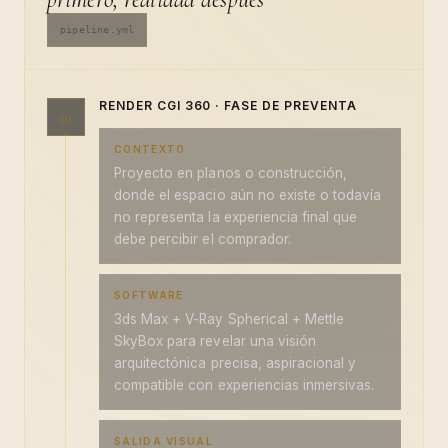
pipeline.yml
RENDER CGI 360 · FASE DE PREVENTA
01
CONTEXTO
Proyecto en planos o construcción,
donde el espacio aún no existe o todavía
no representa la experiencia final que
debe percibir el comprador.
SOFTWARE
3ds Max + V-Ray Spherical + Mettle
SkyBox para revelar una visión
arquitectónica precisa, aspiracional y
compatible con experiencias inmersivas.
SALIDA VISUAL