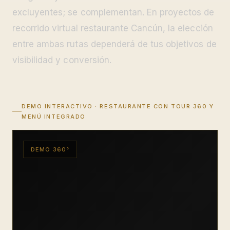
excluyentes; se complementan. En proyectos de
recorrido virtual restaurante Cancún, la elección
entre ambas rutas dependerá de tus objetivos de
visibilidad y conversión.
DEMO INTERACTIVO · RESTAURANTE CON TOUR 360 Y
MENÚ INTEGRADO
DEMO 360°