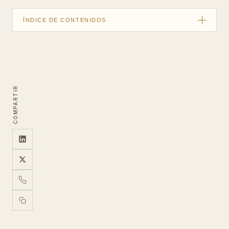
ÍNDICE DE CONTENIDOS
La decisión ya no ocurre en el restaurante
La atmósfera es el producto real
La psicología de elegir mesa antes de llegar
COMPARTIR
Google Maps y el ranking que pocos aprovechan
Street View vs. tour self-hosted
Hotspots como herramienta de conversión
Cómo preparar el restaurante para el tour
Preguntas frecuentes