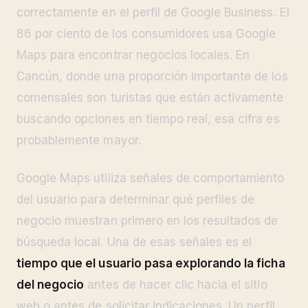
correctamente en el perfil de Google Business. El
86 por ciento de los consumidores usa Google
Maps para encontrar negocios locales. En
Cancún, donde una proporción importante de los
comensales son turistas que están activamente
buscando opciones en tiempo real, esa cifra es
probablemente mayor.
Google Maps utiliza señales de comportamiento
del usuario para determinar qué perfiles de
negocio muestran primero en los resultados de
búsqueda local. Una de esas señales es el
tiempo que el usuario pasa explorando la ficha
del negocio
antes de hacer clic hacia el sitio
web o antes de solicitar indicaciones. Un perfil