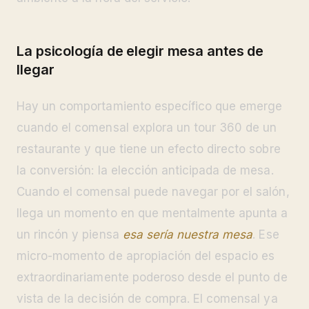
La psicología de elegir mesa antes de
llegar
Hay un comportamiento específico que emerge
cuando el comensal explora un tour 360 de un
restaurante y que tiene un efecto directo sobre
la conversión: la elección anticipada de mesa.
Cuando el comensal puede navegar por el salón,
llega un momento en que mentalmente apunta a
un rincón y piensa
esa sería nuestra mesa
. Ese
micro-momento de apropiación del espacio es
extraordinariamente poderoso desde el punto de
vista de la decisión de compra. El comensal ya