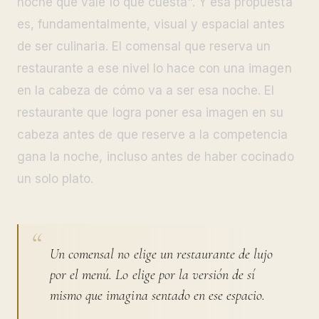
noche que vale lo que cuesta". Y esa propuesta
es, fundamentalmente, visual y espacial antes
de ser culinaria. El comensal que reserva un
restaurante a ese nivel lo hace con una imagen
en la cabeza de cómo va a ser esa noche. El
restaurante que logra poner esa imagen en su
cabeza antes de que reserve a la competencia
gana la noche, incluso antes de haber cocinado
un solo plato.
Un comensal no elige un restaurante de lujo
por el menú. Lo elige por la versión de sí
mismo que imagina sentado en ese espacio.