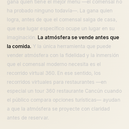
gana quien tiene el mejor menú —el comensal no
ha probado ninguno todavía—. La gana quien
logra, antes de que el comensal salga de casa,
que ese lugar específico ocupe un lugar en su
imaginación.
La atmósfera se vende antes que
la comida.
Y la única herramienta que puede
vender atmósfera con la fidelidad y la inmersión
que el comensal moderno necesita es el
recorrido virtual 360. En ese sentido, los
recorridos virtuales para restaurantes —en
especial un tour 360 restaurante Cancún cuando
el público compara opciones turísticas— ayudan
a que la atmósfera se proyecte con claridad
antes de reservar.