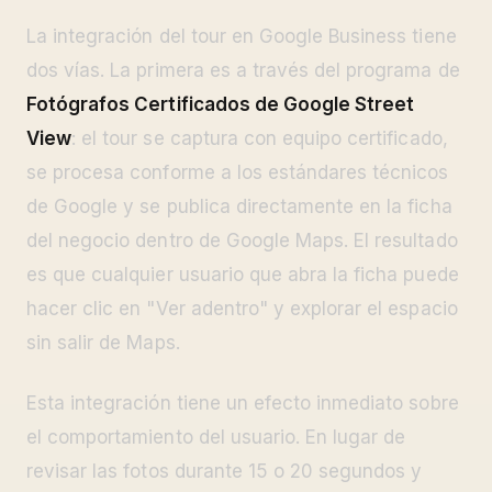
La integración del tour en Google Business tiene
dos vías. La primera es a través del programa de
Fotógrafos Certificados de Google Street
View
: el tour se captura con equipo certificado,
se procesa conforme a los estándares técnicos
de Google y se publica directamente en la ficha
del negocio dentro de Google Maps. El resultado
es que cualquier usuario que abra la ficha puede
hacer clic en "Ver adentro" y explorar el espacio
sin salir de Maps.
Esta integración tiene un efecto inmediato sobre
el comportamiento del usuario. En lugar de
revisar las fotos durante 15 o 20 segundos y