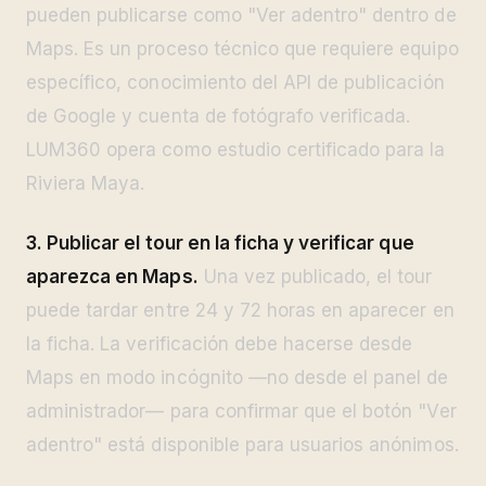
pueden publicarse como "Ver adentro" dentro de
Maps. Es un proceso técnico que requiere equipo
específico, conocimiento del API de publicación
de Google y cuenta de fotógrafo verificada.
LUM360 opera como estudio certificado para la
Riviera Maya.
3. Publicar el tour en la ficha y verificar que
aparezca en Maps.
Una vez publicado, el tour
puede tardar entre 24 y 72 horas en aparecer en
la ficha. La verificación debe hacerse desde
Maps en modo incógnito —no desde el panel de
administrador— para confirmar que el botón "Ver
adentro" está disponible para usuarios anónimos.