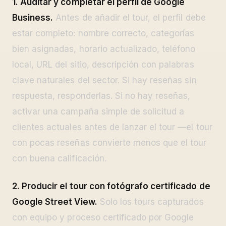
1. Auditar y completar el perfil de Google
Business.
Antes de añadir el tour, el perfil debe
estar completo: nombre correcto, categorías
bien asignadas, horario actualizado, teléfono
local, URL del sitio, descripción con palabras
clave naturales del sector. Si hay reseñas sin
respuesta, responderlas. Si no hay reseñas,
activar una campaña simple de solicitud a
clientes actuales antes de lanzar el tour —el tour
con pocas reseñas convierte menos que el tour
con buena calificación.
2. Producir el tour con fotógrafo certificado de
Google Street View.
Solo los tours capturados
con equipo y proceso certificado por Google