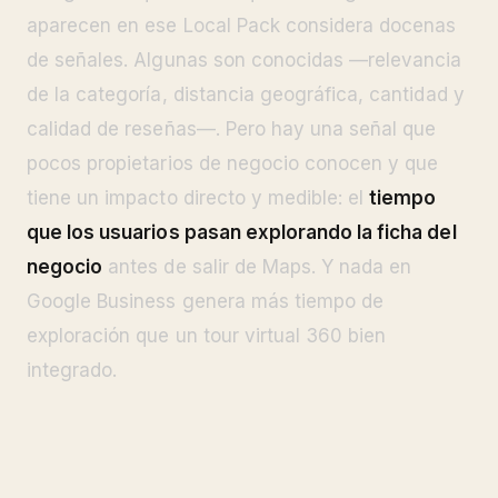
aparecen en ese Local Pack considera docenas
de señales. Algunas son conocidas —relevancia
de la categoría, distancia geográfica, cantidad y
calidad de reseñas—. Pero hay una señal que
pocos propietarios de negocio conocen y que
tiene un impacto directo y medible: el
tiempo
que los usuarios pasan explorando la ficha del
negocio
antes de salir de Maps. Y nada en
Google Business genera más tiempo de
exploración que un tour virtual 360 bien
integrado.