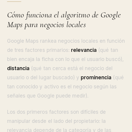
Cómo funciona el algoritmo de Google
Maps para negocios locales
Google Maps rankea negocios locales en función
de tres factores primarios:
relevancia
(qué tan
bien encaja la ficha con lo que el usuario buscó),
distancia
(qué tan cerca está el negocio del
usuario o del lugar buscado) y
prominencia
(qué
tan conocido y activo es el negocio según las
señales que Google puede medir).
Los dos primeros factores son difíciles de
manipular desde el lado del propietario: la
relevancia depende de la categoría y de las