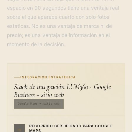
espacio en 90 segundos tiene una ventaja real
sobre el que aparece cuarto con solo fotos
estáticas. No es una ventaja de marca ni de
precio; es una ventaja de información en el
momento de la decisión.
INTEGRACIÓN ESTRATÉGICA
Stack de integración LUM360 · Google
Business + sitio web
Google Maps + sitio web
RECORRIDO CERTIFICADO PARA GOOGLE
01
MAPS