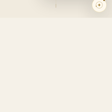
3×
+42%
más solicitudes de reserva
en valoración percibida
con tour virtual activo
del espacio por huéspedes
70%
100%
menos visitas innecesarias
de los tours compatibles
y consultas no calificadas
con Airbnb, VRBO y Booking
EL MERCADO DE TULUM