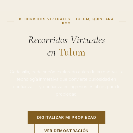
RECORRIDOS VIRTUALES · TULUM, QUINTANA
ROO
Recorridos Virtuales
en
Tulum
Cada villa, cada rincón explorado antes de la reserva. La
tecnología inmersiva que convierte curiosidad en
confianza — y confianza en ingresos estables para tu
propiedad.
DIGITALIZAR MI PROPIEDAD
VER DEMOSTRACIÓN