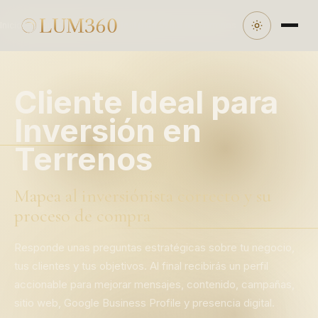
Inicio
/
Herramientas
/
Cliente Ideal para Venta de Terrenos
Cliente Ideal para
Inversión en
Terrenos
Mapea al inversiónista correcto y su
proceso de compra
Responde unas preguntas estratégicas sobre tu negocio,
tus clientes y tus objetivos. Al final recibirás un perfil
accionable para mejorar mensajes, contenido, campañas,
sitio web, Google Business Profile y presencia digital.